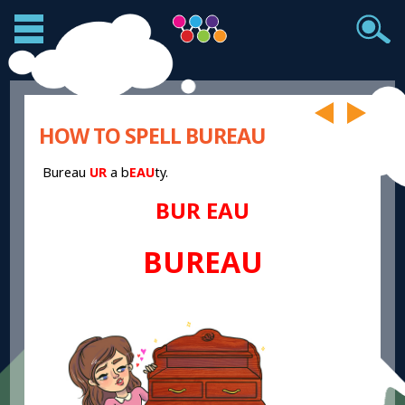
HOW TO SPELL BUREAU
Bureau
UR
a
b
EAU
ty.
BUR EAU
BUREAU