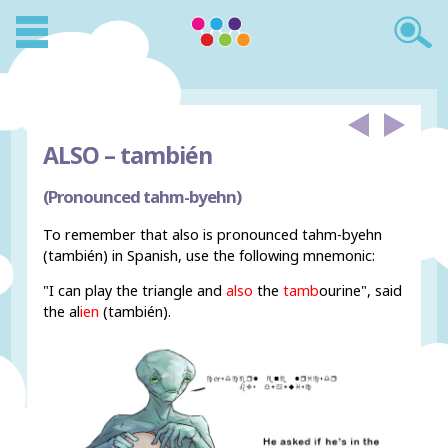
ALSO –
también
(Pronounced tahm-byehn)
To remember that also is pronounced tahm-byehn
(también) in Spanish, use the following mnemonic:
"I can play the triangle and
also
the
tamb
ourine", said
the al
ien
(también).