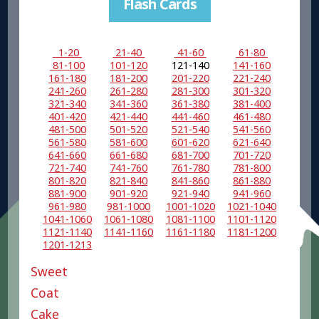
Flash Cards
1-20
21-40
41-60
61-80
81-100
101-120
121-140
141-160
161-180
181-200
201-220
221-240
241-260
261-280
281-300
301-320
321-340
341-360
361-380
381-400
401-420
421-440
441-460
461-480
481-500
501-520
521-540
541-560
561-580
581-600
601-620
621-640
641-660
661-680
681-700
701-720
721-740
741-760
761-780
781-800
801-820
821-840
841-860
861-880
881-900
901-920
921-940
941-960
961-980
981-1000
1001-1020
1021-1040
1041-1060
1061-1080
1081-1100
1101-1120
1121-1140
1141-1160
1161-1180
1181-1200
1201-1213
Sweet
Coat
Cake