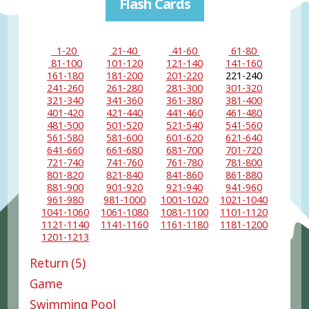
Flash Cards
1-20
21-40
41-60
61-80
81-100
101-120
121-140
141-160
161-180
181-200
201-220
221-240
241-260
261-280
281-300
301-320
321-340
341-360
361-380
381-400
401-420
421-440
441-460
461-480
481-500
501-520
521-540
541-560
561-580
581-600
601-620
621-640
641-660
661-680
681-700
701-720
721-740
741-760
761-780
781-800
801-820
821-840
841-860
861-880
881-900
901-920
921-940
941-960
961-980
981-1000
1001-1020
1021-1040
1041-1060
1061-1080
1081-1100
1101-1120
1121-1140
1141-1160
1161-1180
1181-1200
1201-1213
Return (5)
Game
Swimming Pool