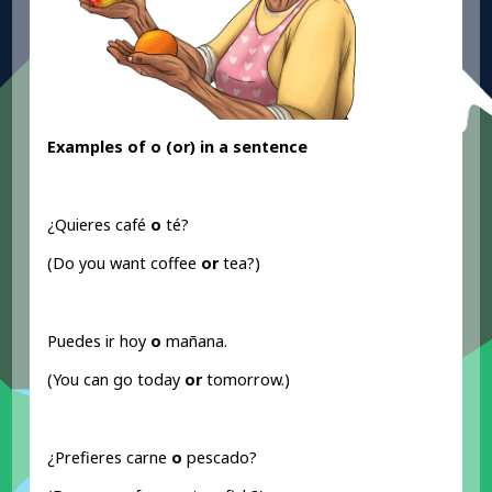
Examples of o (or
) in a sentence
¿Quieres café
o
té?
(Do you want coffee
or
tea?)
Puedes ir hoy
o
mañana.
(You can go today
or
tomorrow.)
¿Prefieres carne
o
pescado?