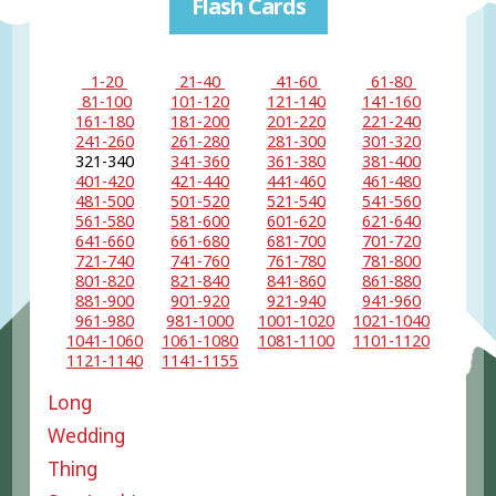
Flash Cards
1-20
21-40
41-60
61-80
81-100
101-120
121-140
141-160
161-180
181-200
201-220
221-240
241-260
261-280
281-300
301-320
321-340
341-360
361-380
381-400
401-420
421-440
441-460
461-480
481-500
501-520
521-540
541-560
561-580
581-600
601-620
621-640
641-660
661-680
681-700
701-720
721-740
741-760
761-780
781-800
801-820
821-840
841-860
861-880
881-900
901-920
921-940
941-960
961-980
981-1000
1001-1020
1021-1040
1041-1060
1061-1080
1081-1100
1101-1120
1121-1140
1141-1155
Long
Wedding
Thing