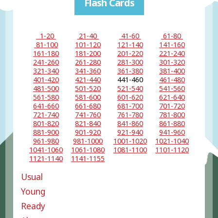
Flash Cards
1-20
21-40
41-60
61-80
81-100
101-120
121-140
141-160
161-180
181-200
201-220
221-240
241-260
261-280
281-300
301-320
321-340
341-360
361-380
381-400
401-420
421-440
441-460
461-480
481-500
501-520
521-540
541-560
561-580
581-600
601-620
621-640
641-660
661-680
681-700
701-720
721-740
741-760
761-780
781-800
801-820
821-840
841-860
861-880
881-900
901-920
921-940
941-960
961-980
981-1000
1001-1020
1021-1040
1041-1060
1061-1080
1081-1100
1101-1120
1121-1140
1141-1155
Usual
Young
Ready