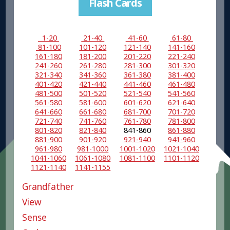
Flash Cards
1-20
21-40
41-60
61-80
81-100
101-120
121-140
141-160
161-180
181-200
201-220
221-240
241-260
261-280
281-300
301-320
321-340
341-360
361-380
381-400
401-420
421-440
441-460
461-480
481-500
501-520
521-540
541-560
561-580
581-600
601-620
621-640
641-660
661-680
681-700
701-720
721-740
741-760
761-780
781-800
801-820
821-840
841-860
861-880
881-900
901-920
921-940
941-960
961-980
981-1000
1001-1020
1021-1040
1041-1060
1061-1080
1081-1100
1101-1120
1121-1140
1141-1155
Grandfather
View
Sense