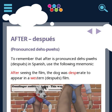
AFTER –
después
(Pronounced dehs-pwehs)
To remember that after is pronounced dehs-pwehs
(después) in Spanish, use the following mnemonic:
After
seeing the film, the dog was
desp
erate to
appear in a
wes
tern (después) film.