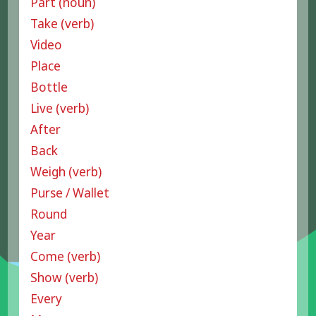
Part (noun)
Take (verb)
Video
Place
Bottle
Live (verb)
After
Back
Weigh (verb)
Purse / Wallet
Round
Year
Come (verb)
Show (verb)
Every