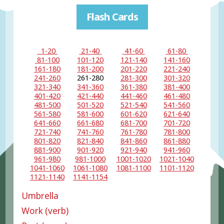
Flash Cards
1-20
21-40
41-60
61-80
81-100
101-120
121-140
141-160
161-180
181-200
201-220
221-240
241-260
261-280
281-300
301-320
321-340
341-360
361-380
381-400
401-420
421-440
441-460
461-480
481-500
501-520
521-540
541-560
561-580
581-600
601-620
621-640
641-660
661-680
681-700
701-720
721-740
741-760
761-780
781-800
801-820
821-840
841-860
861-880
881-900
901-920
921-940
941-960
961-980
981-1000
1001-1020
1021-1040
1041-1060
1061-1080
1081-1100
1101-1120
1121-1140
1141-1154
Umbrella
Work (verb)