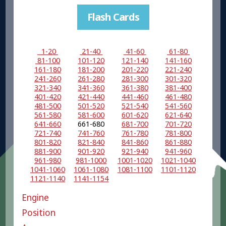
Flash Cards
1-20
21-40
41-60
61-80
81-100
101-120
121-140
141-160
161-180
181-200
201-220
221-240
241-260
261-280
281-300
301-320
321-340
341-360
361-380
381-400
401-420
421-440
441-460
461-480
481-500
501-520
521-540
541-560
561-580
581-600
601-620
621-640
641-660
661-680
681-700
701-720
721-740
741-760
761-780
781-800
801-820
821-840
841-860
861-880
881-900
901-920
921-940
941-960
961-980
981-1000
1001-1020
1021-1040
1041-1060
1061-1080
1081-1100
1101-1120
1121-1140
1141-1154
Engine
Position