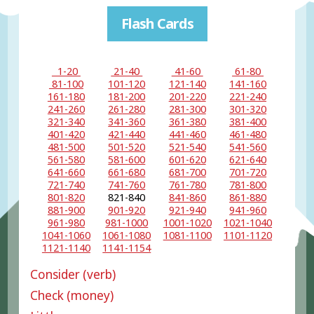
Flash Cards
1-20
21-40
41-60
61-80
81-100
101-120
121-140
141-160
161-180
181-200
201-220
221-240
241-260
261-280
281-300
301-320
321-340
341-360
361-380
381-400
401-420
421-440
441-460
461-480
481-500
501-520
521-540
541-560
561-580
581-600
601-620
621-640
641-660
661-680
681-700
701-720
721-740
741-760
761-780
781-800
801-820
821-840
841-860
861-880
881-900
901-920
921-940
941-960
961-980
981-1000
1001-1020
1021-1040
1041-1060
1061-1080
1081-1100
1101-1120
1121-1140
1141-1154
Consider (verb)
Check (money)