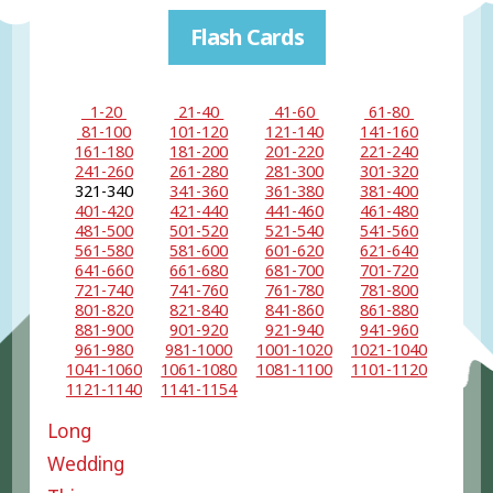
Flash Cards
1-20
21-40
41-60
61-80
81-100
101-120
121-140
141-160
161-180
181-200
201-220
221-240
241-260
261-280
281-300
301-320
321-340
341-360
361-380
381-400
401-420
421-440
441-460
461-480
481-500
501-520
521-540
541-560
561-580
581-600
601-620
621-640
641-660
661-680
681-700
701-720
721-740
741-760
761-780
781-800
801-820
821-840
841-860
861-880
881-900
901-920
921-940
941-960
961-980
981-1000
1001-1020
1021-1040
1041-1060
1061-1080
1081-1100
1101-1120
1121-1140
1141-1154
Long
Wedding