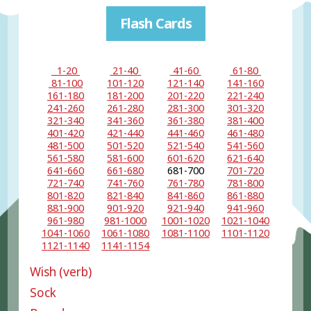
Flash Cards
1-20
21-40
41-60
61-80
81-100
101-120
121-140
141-160
161-180
181-200
201-220
221-240
241-260
261-280
281-300
301-320
321-340
341-360
361-380
381-400
401-420
421-440
441-460
461-480
481-500
501-520
521-540
541-560
561-580
581-600
601-620
621-640
641-660
661-680
681-700
701-720
721-740
741-760
761-780
781-800
801-820
821-840
841-860
861-880
881-900
901-920
921-940
941-960
961-980
981-1000
1001-1020
1021-1040
1041-1060
1061-1080
1081-1100
1101-1120
1121-1140
1141-1154
Wish (verb)
Sock