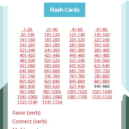
Flash Cards
1-20
21-40
41-60
61-80
81-100
101-120
121-140
141-160
161-180
181-200
201-220
221-240
241-260
261-280
281-300
301-320
321-340
341-360
361-380
381-400
401-420
421-440
441-460
461-480
481-500
501-520
521-540
541-560
561-580
581-600
601-620
621-640
641-660
661-680
681-700
701-720
721-740
741-760
761-780
781-800
801-820
821-840
841-860
861-880
881-900
901-920
921-940
941-960
961-980
981-1000
1001-1020
1021-1040
1041-1060
1061-1080
1081-1100
1101-1120
1121-1140
1141-1154
Favor (verb)
Connect (verb)